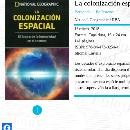
La colonización es
Fernando J. Ballesteros
National Geographic / RBA
1ª edició: 2018
Format: Tapa dura, 16 x 24 cm
141 pàgines
ISBN: 978-84-473-9254-4
Idioma: Castellà
Les dècades d’exploració espacial
sistema solar. Hui dia disposem d
sondes que prenen les seues pròpie
passarem a ser una espècie multip
nostra supervivència a llarg termi