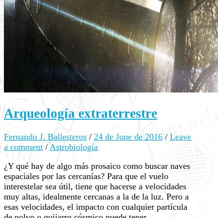
Arqueología extraterrestre
Fernando J. Ballesteros
/
24 de June de 2016
/
Leave
a comment
/
Astrobiología
¿Y qué hay de algo más prosaico como buscar naves
espaciales por las cercanías? Para que el vuelo
interestelar sea útil, tiene que hacerse a velocidades
muy altas, idealmente cercanas a la de la luz. Pero a
esas velocidades, el impacto con cualquier partícula
de polvo o guijarro cósmico puede tener