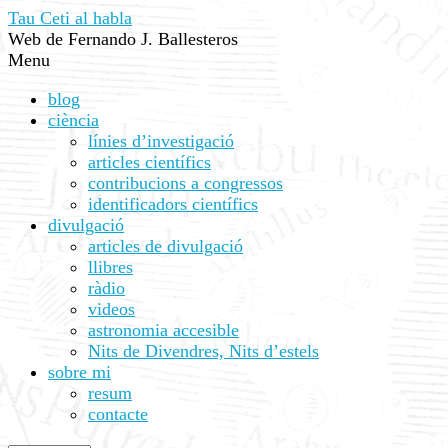
Tau Ceti al habla
Web de Fernando J. Ballesteros
Menu
blog
ciència
línies d’investigació
articles científics
contribucions a congressos
identificadors científics
divulgació
articles de divulgació
llibres
ràdio
videos
astronomia accesible
Nits de Divendres, Nits d’estels
sobre mi
resum
contacte