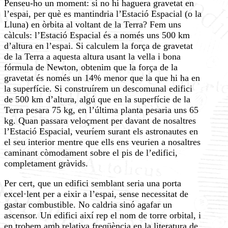
Penseu-ho un moment: si no hi haguera gravetat en
l’espai, per què es mantindria l’Estació Espacial (o la
Lluna) en òrbita al voltant de la Terra? Fem uns
càlculs: l’Estació Espacial és a només uns 500 km
d’altura en l’espai. Si calculem la força de gravetat
de la Terra a aquesta altura usant la vella i bona
fórmula de Newton, obtenim que la força de la
gravetat és només un 14% menor que la que hi ha en
la superfície. Si construírem un descomunal edifici
de 500 km d’altura, algú que en la superfície de la
Terra pesara 75 kg, en l’última planta pesaria uns 65
kg. Quan passara veloçment per davant de nosaltres
l’Estació Espacial, veuríem surant els astronautes en
el seu interior mentre que ells ens veurien a nosaltres
caminant còmodament sobre el pis de l’edifici,
completament gràvids.
Per cert, que un edifici semblant seria una porta
excel·lent per a eixir a l’espai, sense necessitat de
gastar combustible. No caldria sinó agafar un
ascensor. Un edifici així rep el nom de torre orbital, i
en trobem amb relativa freqüència en la literatura de