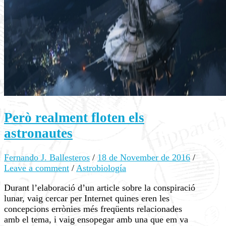
Però realment floten els
astronautes
Fernando J. Ballesteros
/
18 de November de 2016
/
Leave a comment
/
Astrobiología
Durant l’elaboració d’un article sobre la conspiració
lunar, vaig cercar per Internet quines eren les
concepcions errònies més freqüents relacionades
amb el tema, i vaig ensopegar amb una que em va