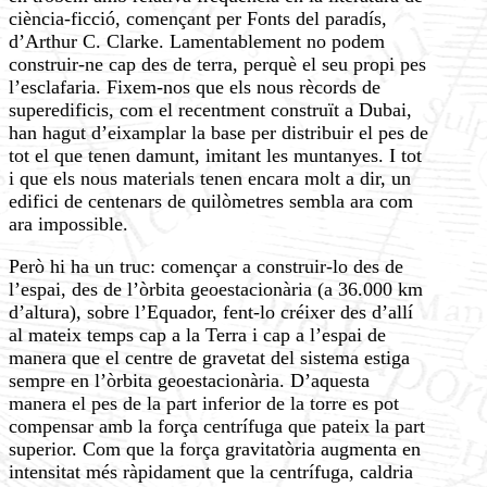
ciència-ficció, començant per Fonts del paradís,
d’Arthur C. Clarke. Lamentablement no podem
construir-ne cap des de terra, perquè el seu propi pes
l’esclafaria. Fixem-nos que els nous rècords de
superedificis, com el recentment construït a Dubai,
han hagut d’eixamplar la base per distribuir el pes de
tot el que tenen damunt, imitant les muntanyes. I tot
i que els nous materials tenen encara molt a dir, un
edifici de centenars de quilòmetres sembla ara com
ara impossible.
Però hi ha un truc: començar a construir-lo des de
l’espai, des de l’òrbita geoestacionària (a 36.000 km
d’altura), sobre l’Equador, fent-lo créixer des d’allí
al mateix temps cap a la Terra i cap a l’espai de
manera que el centre de gravetat del sistema estiga
sempre en l’òrbita geoestacionària. D’aquesta
manera el pes de la part inferior de la torre es pot
compensar amb la força centrífuga que pateix la part
superior. Com que la força gravitatòria augmenta en
intensitat més ràpidament que la centrífuga, caldria