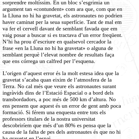
sorprendre moltíssim. En un bloc s’esgrimia un
argument tan «contundent» com ara que, com que en
la Lluna no hi ha gravetat, els astronautes no podrien
haver caminat per la seua superfície. Tant de mal em
va fer el cervell davant de semblant favada que em
vaig posar a buscar si es tractava d’un error freqüent.
N’hi ha prou d’escriure en qualsevol cercador la
frase «en la Lluna no hi ha gravetat» o alguna de
semblant perquè l’elevat nombre de resultats faça
que ens córrega un calfred per l’esquena.
L’origen d’aquest error és la molt estesa idea que la
gravetat s’acaba quan eixim de l’atmosfera de la
Terra. No cal més que veure els astronautes surant
ingràvids dins de l’Estació Espacial o a bord dels
transbordadors, a poc més de 500 km d’altura. No
ens pensem que aquest és un error de gent amb poca
formació. Si férem una enquesta entre tots els
professors titulars de la nostra universitat
descobriríem que més d’un 80% es pensa que la
causa de la falta de pes dels astronautes és que no hi
ha gravetat en l’espai.