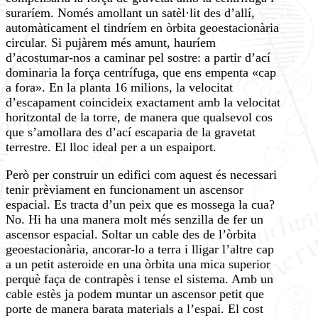
suraríem. Només amollant un satèl·lit des d’allí,
automàticament el tindríem en òrbita geoestacionària
circular. Si pujàrem més amunt, hauríem
d’acostumar-nos a caminar pel sostre: a partir d’ací
dominaria la força centrífuga, que ens empenta «cap
a fora». En la planta 16 milions, la velocitat
d’escapament coincideix exactament amb la velocitat
horitzontal de la torre, de manera que qualsevol cos
que s’amollara des d’ací escaparia de la gravetat
terrestre. El lloc ideal per a un espaiport.
Però per construir un edifici com aquest és necessari
tenir prèviament en funcionament un ascensor
espacial. Es tracta d’un peix que es mossega la cua?
No. Hi ha una manera molt més senzilla de fer un
ascensor espacial. Soltar un cable des de l’òrbita
geoestacionària, ancorar-lo a terra i lligar l’altre cap
a un petit asteroide en una òrbita una mica superior
perquè faça de contrapès i tense el sistema. Amb un
cable estès ja podem muntar un ascensor petit que
porte de manera barata materials a l’espai. El cost