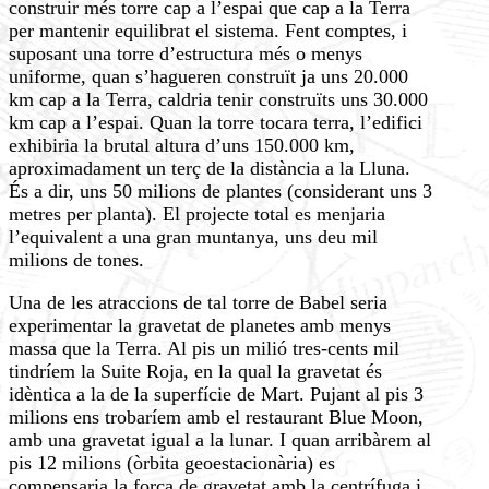
construir més torre cap a l’espai que cap a la Terra
per mantenir equilibrat el sistema. Fent comptes, i
suposant una torre d’estructura més o menys
uniforme, quan s’hagueren construït ja uns 20.000
km cap a la Terra, caldria tenir construïts uns 30.000
km cap a l’espai. Quan la torre tocara terra, l’edifici
exhibiria la brutal altura d’uns 150.000 km,
aproximadament un terç de la distància a la Lluna.
És a dir, uns 50 milions de plantes (considerant uns 3
metres per planta). El projecte total es menjaria
l’equivalent a una gran muntanya, uns deu mil
milions de tones.
Una de les atraccions de tal torre de Babel seria
experimentar la gravetat de planetes amb menys
massa que la Terra. Al pis un milió tres-cents mil
tindríem la Suite Roja, en la qual la gravetat és
idèntica a la de la superfície de Mart. Pujant al pis 3
milions ens trobaríem amb el restaurant Blue Moon,
amb una gravetat igual a la lunar. I quan arribàrem al
pis 12 milions (òrbita geoestacionària) es
compensaria la força de gravetat amb la centrífuga i