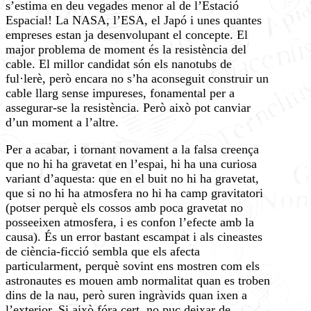
s’estima en deu vegades menor al de l’Estació
Espacial! La NASA, l’ESA, el Japó i unes quantes
empreses estan ja desenvolupant el concepte. El
major problema de moment és la resistència del
cable. El millor candidat són els nanotubs de
ful·lerè, però encara no s’ha aconseguit construir un
cable llarg sense impureses, fonamental per a
assegurar-se la resistència. Però això pot canviar
d’un moment a l’altre.
Per a acabar, i tornant novament a la falsa creença
que no hi ha gravetat en l’espai, hi ha una curiosa
variant d’aquesta: que en el buit no hi ha gravetat,
que si no hi ha atmosfera no hi ha camp gravitatori
(potser perquè els cossos amb poca gravetat no
posseeixen atmosfera, i es confon l’efecte amb la
causa). És un error bastant escampat i als cineastes
de ciència-ficció sembla que els afecta
particularment, perquè sovint ens mostren com els
astronautes es mouen amb normalitat quan es troben
dins de la nau, però suren ingràvids quan ixen a
l’exterior. Si això fóra cert, no puc deixar de