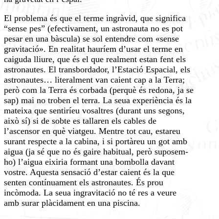
El problema és que el terme ingràvid, que significa
“sense pes” (efectivament, un astronauta no es pot
pesar en una bàscula) se sol entendre com «sense
gravitació». En realitat hauríem d’usar el terme en
caiguda lliure, que és el que realment estan fent els
astronautes. El transbordador, l’Estació Espacial, els
astronautes… literalment van caient cap a la Terra;
però com la Terra és corbada (perquè és redona, ja se
sap) mai no troben el terra. La seua experiència és la
mateixa que sentiríeu vosaltres (durant uns segons,
això sí) si de sobte es tallaren els cables de
l’ascensor en què viatgeu. Mentre tot cau, estareu
surant respecte a la cabina, i si portàreu un got amb
aigua (ja sé que no és gaire habitual, però suposem-
ho) l’aigua eixiria formant una bombolla davant
vostre. Aquesta sensació d’estar caient és la que
senten contínuament els astronautes. És prou
incòmoda. La seua ingravitació no té res a veure
amb surar plàcidament en una piscina.