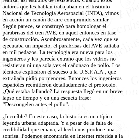
realizar así estudios de resistencia. Cuando estos
autores que les hablan trabajaban en el Instituto
Nacional de Tecnología Aerospacial (INTA), vimos
en acción un cañón de aire comprimido similar.
Según parece, se construyó para homologar el
parabrisas del tren AVE, en aquel entonces en fase
de construcción. Asombrosamente, cada vez que se
ejecutaba un impacto, el parabrisas del AVE saltaba
en mil pedazos. La tecnología era nueva para los
ingenieros y les parecía extraño que los vidrios no
resistieran ni una sola vez el cañonazo de pollo. Los
técnicos explicaron el suceso a la U.S.F.A.A., que
extrañada pidió pormenores. Entonces los ingenieros
españoles reemitieron detalladamente el protocolo.
¿Qué estaba fallando? La respuesta llegó en un breve
lapso de tiempo y en una escueta frase:
“Descongelen antes el pollo”.
¿Increíble? En este caso, la historia es una típica
leyenda urbana adaptada. Y a pesar de la falta de
credibilidad que emana, al leerla nos produce una
sonrisa. Podemos encontrarla en Internet referida a la