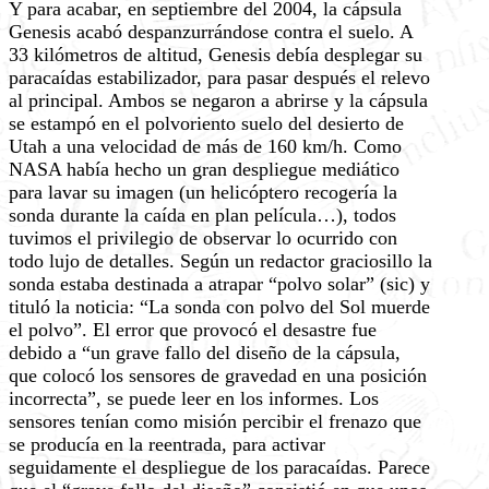
Y para acabar, en septiembre del 2004, la cápsula
Genesis acabó despanzurrándose contra el suelo. A
33 kilómetros de altitud, Genesis debía desplegar su
paracaídas estabilizador, para pasar después el relevo
al principal. Ambos se negaron a abrirse y la cápsula
se estampó en el polvoriento suelo del desierto de
Utah a una velocidad de más de 160 km/h. Como
NASA había hecho un gran despliegue mediático
para lavar su imagen (un helicóptero recogería la
sonda durante la caída en plan película…), todos
tuvimos el privilegio de observar lo ocurrido con
todo lujo de detalles. Según un redactor graciosillo la
sonda estaba destinada a atrapar “polvo solar” (sic) y
tituló la noticia: “La sonda con polvo del Sol muerde
el polvo”. El error que provocó el desastre fue
debido a “un grave fallo del diseño de la cápsula,
que colocó los sensores de gravedad en una posición
incorrecta”, se puede leer en los informes. Los
sensores tenían como misión percibir el frenazo que
se producía en la reentrada, para activar
seguidamente el despliegue de los paracaídas. Parece