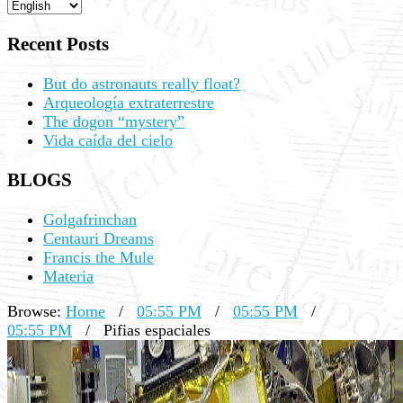
Recent Posts
But do astronauts really float?
Arqueología extraterrestre
The dogon “mystery”
Vida caída del cielo
BLOGS
Golgafrinchan
Centauri Dreams
Francis the Mule
Materia
Browse:
Home
/
05:55 PM
/
05:55 PM
/
05:55 PM
/
Pifias espaciales