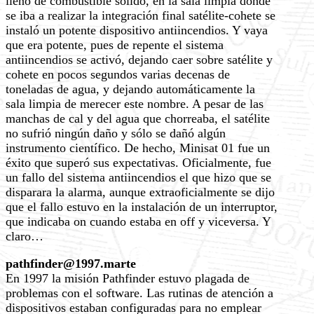
lleno de combustible sólido, en la sala limpia donde
se iba a realizar la integración final satélite-cohete se
instaló un potente dispositivo antiincendios. Y vaya
que era potente, pues de repente el sistema
antiincendios se activó, dejando caer sobre satélite y
cohete en pocos segundos varias decenas de
toneladas de agua, y dejando automáticamente la
sala limpia de merecer este nombre. A pesar de las
manchas de cal y del agua que chorreaba, el satélite
no sufrió ningún daño y sólo se dañó algún
instrumento científico. De hecho, Minisat 01 fue un
éxito que superó sus expectativas. Oficialmente, fue
un fallo del sistema antiincendios el que hizo que se
disparara la alarma, aunque extraoficialmente se dijo
que el fallo estuvo en la instalación de un interruptor,
que indicaba on cuando estaba en off y viceversa. Y
claro…
pathfinder@1997.marte
En 1997 la misión Pathfinder estuvo plagada de
problemas con el software. Las rutinas de atención a
dispositivos estaban configuradas para no emplear