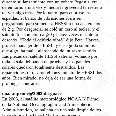
durante su lanzamiento con un cohete Pegasus, era
de en torno a una vez y media la gravedad terrestre o
tal vez algo más. Por lo tanto, para cubrirse las
espaldas, el banco de vibraciones iba a ser
programado para someter a HESSI a una aceleración
de 2 g. Por desgracia, se coló un cero al teclear y el
satélite fue sometido a ¡20 g! Diez veces más de lo
deseado. “Todo el edificio vibró” dijo Peter Harves,
project manager de HESSI “y enseguida supimos
que algo iba mal”, alardeando de un sexto sentido.
Las piezas del satélite HESSI salieron volando por
toda la sala del banco de pruebas y los paneles
solares quedaron totalmente destruidos. Las
reparaciones retrasaron el lanzamiento de HESSI dos
años. Bien mirado, no deja de ser una forma de
prolongar contratos.
noaa.n.prime@2003.desguace
En 2003, el satélite meteorológico NOAA N Prime,
de la National Oceanographic and Atmospheric
Admin-istration, se hallaba en una sala limpia de los
laboratorios Lockheed Martin, reposando