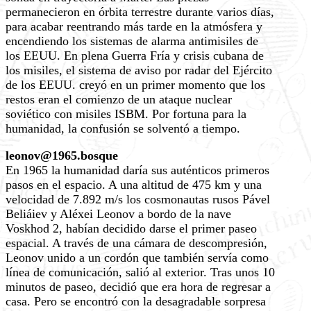
permanecieron en órbita terrestre durante varios días,
para acabar reentrando más tarde en la atmósfera y
encendiendo los sistemas de alarma antimisiles de
los EEUU. En plena Guerra Fría y crisis cubana de
los misiles, el sistema de aviso por radar del Ejército
de los EEUU. creyó en un primer momento que los
restos eran el comienzo de un ataque nuclear
soviético con misiles ISBM. Por fortuna para la
humanidad, la confusión se solventó a tiempo.
leonov@1965.bosque
En 1965 la humanidad daría sus auténticos primeros
pasos en el espacio. A una altitud de 475 km y una
velocidad de 7.892 m/s los cosmonautas rusos Pável
Beliáiev y Aléxei Leonov a bordo de la nave
Voskhod 2, habían decidido darse el primer paseo
espacial. A través de una cámara de descompresión,
Leonov unido a un cordón que también servía como
línea de comunicación, salió al exterior. Tras unos 10
minutos de paseo, decidió que era hora de regresar a
casa. Pero se encontró con la desagradable sorpresa