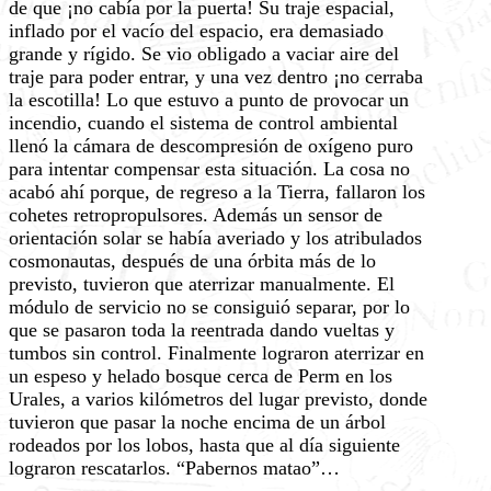
de que ¡no cabía por la puerta! Su traje espacial,
inflado por el vacío del espacio, era demasiado
grande y rígido. Se vio obligado a vaciar aire del
traje para poder entrar, y una vez dentro ¡no cerraba
la escotilla! Lo que estuvo a punto de provocar un
incendio, cuando el sistema de control ambiental
llenó la cámara de descompresión de oxígeno puro
para intentar compensar esta situación. La cosa no
acabó ahí porque, de regreso a la Tierra, fallaron los
cohetes retropropulsores. Además un sensor de
orientación solar se había averiado y los atribulados
cosmonautas, después de una órbita más de lo
previsto, tuvieron que aterrizar manualmente. El
módulo de servicio no se consiguió separar, por lo
que se pasaron toda la reentrada dando vueltas y
tumbos sin control. Finalmente lograron aterrizar en
un espeso y helado bosque cerca de Perm en los
Urales, a varios kilómetros del lugar previsto, donde
tuvieron que pasar la noche encima de un árbol
rodeados por los lobos, hasta que al día siguiente
lograron rescatarlos. “Pabernos matao”…