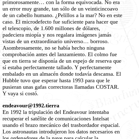
primorosamente… con la forma equivocada. No era
un error muy grande, tan sólo de un veinticincoavo
de un cabello humano. ¿Pelillos a la mar? No en este
caso. El microdefecto fue suficiente para hacer que
el telescopio, de 1.600 millones de dólares,
padeciera miopía y nos regalara imágenes jamás
vistas de un extraordinario universo… borroso.
Asombrosamente, no se había hecho ninguna
comprobación antes del lanzamiento. El colmo fue
que en tierra se disponía de un espejo de reserva que
sí estaba perfectamente tallado. Y perfectamente
embalado en un almacén donde todavía descansa. El
Hubble tuvo que esperar hasta 1993 para que le
pusieran unas gafas correctoras llamadas COSTAR.
Y vaya si costó.
endeavour@1992.tierra
En 1992 la tripulación del Endeavour intentaba
recuperar el satélite de comunicaciones Intelsat
usando el brazo mecánico del trasbordador espacial.
Los astronautas introdujeron los datos necesarios en
los ordenadores de la nave para calcular la