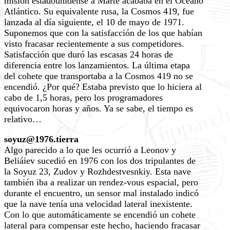
misión estadounidense a Marte acababa en el Océano
Atlántico. Su equivalente rusa, la Cosmos 419, fue
lanzada al día siguiente, el 10 de mayo de 1971.
Suponemos que con la satisfacción de los que habían
visto fracasar recientemente a sus competidores.
Satisfacción que duró las escasas 24 horas de
diferencia entre los lanzamientos. La última etapa
del cohete que transportaba a la Cosmos 419 no se
encendió. ¿Por qué? Estaba previsto que lo hiciera al
cabo de 1,5 horas, pero los programadores
equivocaron horas y años. Ya se sabe, el tiempo es
relativo…
soyuz@1976.tierra
Algo parecido a lo que les ocurrió a Leonov y
Beliáiev sucedió en 1976 con los dos tripulantes de
la Soyuz 23, Zudov y Rozhdestvesnkiy. Esta nave
también iba a realizar un rendez-vous espacial, pero
durante el encuentro, un sensor mal instalado indicó
que la nave tenía una velocidad lateral inexistente.
Con lo que automáticamente se encendió un cohete
lateral para compensar este hecho, haciendo fracasar