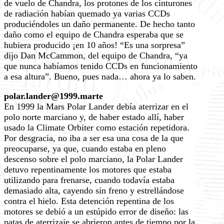
de vuelo de Chandra, los protones de los cinturones
de radiación habían quemado ya varias CCDs
produciéndoles un daño permanente. De hecho tanto
daño como el equipo de Chandra esperaba que se
hubiera producido ¡en 10 años! “Es una sorpresa”
dijo Dan McCammon, del equipo de Chandra, “ya
que nunca habíamos tenido CCDs en funcionamiento
a esa altura”. Bueno, pues nada… ahora ya lo saben.
polar.lander@1999.marte
En 1999 la Mars Polar Lander debía aterrizar en el
polo norte marciano y, de haber estado allí, haber
usado la Climate Orbiter como estación repetidora.
Por desgracia, no iba a ser esa una cosa de la que
preocuparse, ya que, cuando estaba en pleno
descenso sobre el polo marciano, la Polar Lander
detuvo repentinamente los motores que estaba
utilizando para frenarse, cuando todavía estaba
demasiado alta, cayendo sin freno y estrellándose
contra el hielo. Esta detención repentina de los
motores se debió a un estúpido error de diseño: las
patas de aterrizaje se abrieron antes de tiempo por la