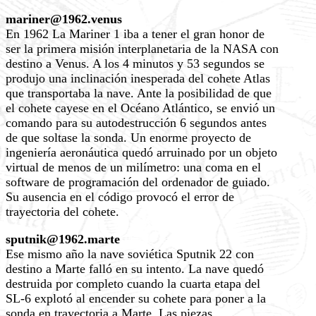
mariner@1962.venus
En 1962 La Mariner 1 iba a tener el gran honor de
ser la primera misión interplanetaria de la NASA con
destino a Venus. A los 4 minutos y 53 segundos se
produjo una inclinación inesperada del cohete Atlas
que transportaba la nave. Ante la posibilidad de que
el cohete cayese en el Océano Atlántico, se envió un
comando para su autodestrucción 6 segundos antes
de que soltase la sonda. Un enorme proyecto de
ingeniería aeronáutica quedó arruinado por un objeto
virtual de menos de un milímetro: una coma en el
software de programación del ordenador de guiado.
Su ausencia en el código provocó el error de
trayectoria del cohete.
sputnik@1962.marte
Ese mismo año la nave soviética Sputnik 22 con
destino a Marte falló en su intento. La nave quedó
destruida por completo cuando la cuarta etapa del
SL-6 explotó al encender su cohete para poner a la
sonda en trayectoria a Marte. Las piezas