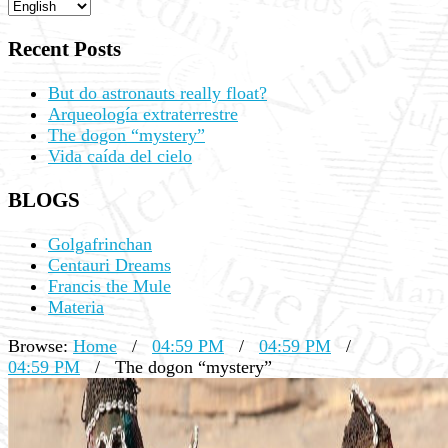
Recent Posts
But do astronauts really float?
Arqueología extraterrestre
The dogon “mystery”
Vida caída del cielo
BLOGS
Golgafrinchan
Centauri Dreams
Francis the Mule
Materia
Browse:
Home
/
04:59 PM
/
04:59 PM
/
04:59 PM
/
The dogon “mystery”