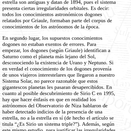
estrella son antiguas y datan de 1894, pues el sistema
presenta ciertas irregularidades orbitales. Es decir:
todos los conocimientos astronómicos dogones
relatados por Griaule, formaban parte del corpus de
conocimientos de los astrónomos de la época.
En segundo lugar, los supuestos conocimientos
dogones no estaban exentos de errores. Para
empezar, los dogones (según Griaule) identifican a
Saturno como el planeta más lejano del Sol,
desconociendo la existencia de Urano y Neptuno. Si
en verdad el conocimiento de los dogones provenía
de unos viajeros interestelares que llegaron a nuestro
Sistema Solar, no parece razonable que estos
gigantescos planetas les pasaran desapercibidos. En
cuanto al posible descubrimiento de Sirio C en 1995,
hay que hacer énfasis en que en realidad los
astrónomos del Observatorio de Niza hablaron de
haber detectado indicios de la presencia de una
estrella, no a la estrella en sí (de hecho el artículo se
titula “¿Es Sirio un sistema triple?”). Además, según
este mismo estudio, para justificar las irregularidades