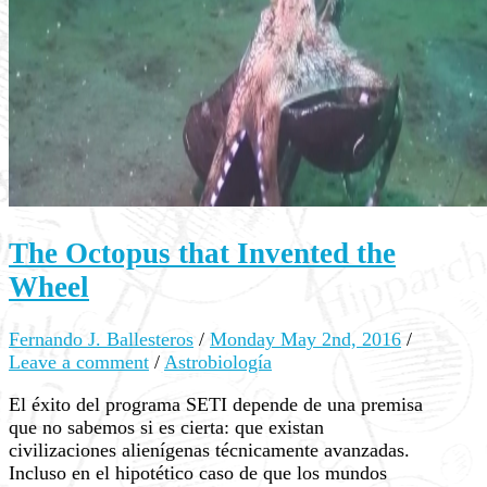
The Octopus that Invented the
Wheel
Fernando J. Ballesteros
/
Monday May 2nd, 2016
/
Leave a comment
/
Astrobiología
El éxito del programa SETI depende de una premisa
que no sabemos si es cierta: que existan
civilizaciones alienígenas técnicamente avanzadas.
Incluso en el hipotético caso de que los mundos