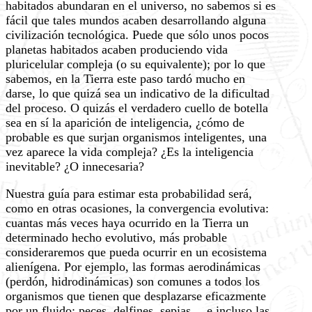
habitados abundaran en el universo, no sabemos si es
fácil que tales mundos acaben desarrollando alguna
civilización tecnológica. Puede que sólo unos pocos
planetas habitados acaben produciendo vida
pluricelular compleja (o su equivalente); por lo que
sabemos, en la Tierra este paso tardó mucho en
darse, lo que quizá sea un indicativo de la dificultad
del proceso. O quizás el verdadero cuello de botella
sea en sí la aparición de inteligencia, ¿cómo de
probable es que surjan organismos inteligentes, una
vez aparece la vida compleja? ¿Es la inteligencia
inevitable? ¿O innecesaria?
Nuestra guía para estimar esta probabilidad será,
como en otras ocasiones, la convergencia evolutiva:
cuantas más veces haya ocurrido en la Tierra un
determinado hecho evolutivo, más probable
consideraremos que pueda ocurrir en un ecosistema
alienígena. Por ejemplo, las formas aerodinámicas
(perdón, hidrodinámicas) son comunes a todos los
organismos que tienen que desplazarse eficazmente
por un fluido: peces, delfines, sepias… e incluso las