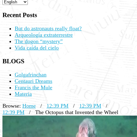
Recent Posts
But do astronauts really float?
Arqueología extraterrestre
The dogon “mystery”
Vida caída del cielo
BLOGS
Golgafrinchan
Centauri Dreams
Francis the Mule
Materia
Browse:
Home
/
12:39 PM
/
12:39 PM
/
12:39 PM
/
The Octopus that Invented the Wheel