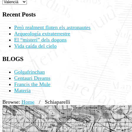
Recent Posts
Però realment floten els astronautes
Arqueología extraterrestre
El “misteri” dels dogons
Vida caída del cielo
BLOGS
Golgafrinchan
Centauri Dreams
Francis the Mule
Materia
Browse:
Home
/
Schiaparelli