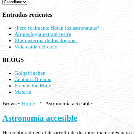
Entradas recientes
¿Pero realmente flotan los astronautas?
Arqueología extraterrestre
El «misterio» de los dogones
Vida caída del cielo
BLOGS
Golgafrinchan
Centauri Dreams
Francis the Mule
Materia
Browse:
Home
/
Astronomía accesible
Astronomía accesible
He colaborado en el desarrollo de distintos materiales para 