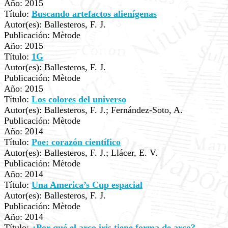
Año: 2015
Título:
Buscando artefactos alienígenas
Autor(es): Ballesteros, F. J.
Publicación: Mètode
Año: 2015
Título:
1G
Autor(es): Ballesteros, F. J.
Publicación: Mètode
Año: 2015
Título:
Los colores del universo
Autor(es): Ballesteros, F. J.; Fernández-Soto, A.
Publicación: Mètode
Año: 2014
Título:
Poe: corazón científico
Autor(es): Ballesteros, F. J.; Llácer, E. V.
Publicación: Mètode
Año: 2014
Título:
Una America’s Cup espacial
Autor(es): Ballesteros, F. J.
Publicación: Mètode
Año: 2014
Título:
¿Por qué el arco iris tiene forma de arco?