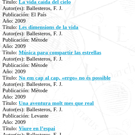
Título:
La vida caída del cielo
Autor(es): Ballesteros, F. J.
Publicación: El País
Año: 2009
Título:
Les dimensions de la vida
Autor(es): Ballesteros, F. J.
Publicación: Mètode
Año: 2009
Título:
Música para compartir las estrellas
Autor(es): Ballesteros, F. J.
Publicación: Mètode
Año: 2009
Título:
No em cap al cap, «ergo» no és possible
Autor(es): Ballesteros, F. J.
Publicación: Mètode
Año: 2009
Título:
Una aventura molt mes que real
Autor(es): Ballesteros, F. J.
Publicación: Levante
Año: 2009
Título:
Viure en l’espai
Autor(es): Ballesteros, F. J.