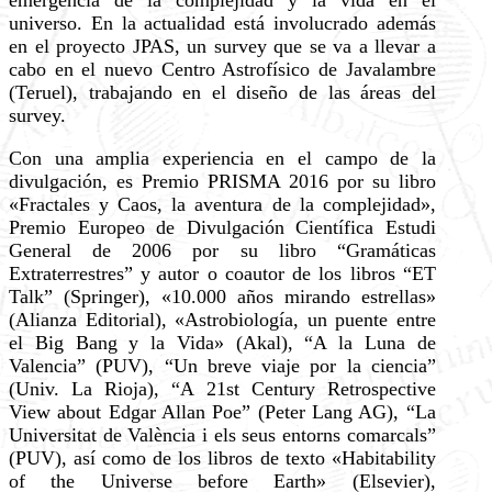
emergencia de la complejidad y la vida en el
universo. En la actualidad está involucrado además
en el proyecto JPAS, un survey que se va a llevar a
cabo en el nuevo Centro Astrofísico de Javalambre
(Teruel), trabajando en el diseño de las áreas del
survey.
Con una amplia experiencia en el campo de la
divulgación, es Premio PRISMA 2016 por su libro
«Fractales y Caos, la aventura de la complejidad»,
Premio Europeo de Divulgación Científica Estudi
General de 2006 por su libro “Gramáticas
Extraterrestres” y autor o coautor de los libros “ET
Talk” (Springer), «10.000 años mirando estrellas»
(Alianza Editorial), «Astrobiología, un puente entre
el Big Bang y la Vida» (Akal), “A la Luna de
Valencia” (PUV), “Un breve viaje por la ciencia”
(Univ. La Rioja), “A 21st Century Retrospective
View about Edgar Allan Poe” (Peter Lang AG), “La
Universitat de València i els seus entorns comarcals”
(PUV), así como de los libros de texto «Habitability
of the Universe before Earth» (Elsevier),