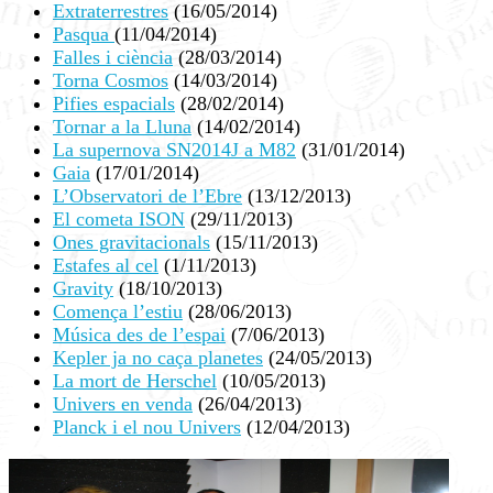
Extraterrestres
(16/05/2014)
Pasqua
(11/04/2014)
Falles i ciència
(28/03/2014)
Torna Cosmos
(14/03/2014)
Pifies espacials
(28/02/2014)
Tornar a la Lluna
(14/02/2014)
La supernova SN2014J a M82
(31/01/2014)
Gaia
(17/01/2014)
L’Observatori de l’Ebre
(13/12/2013)
El cometa ISON
(29/11/2013)
Ones gravitacionals
(15/11/2013)
Estafes al cel
(1/11/2013)
Gravity
(18/10/2013)
Comença l’estiu
(28/06/2013)
Música des de l’espai
(7/06/2013)
Kepler ja no caça planetes
(24/05/2013)
La mort de Herschel
(10/05/2013)
Univers en venda
(26/04/2013)
Planck i el nou Univers
(12/04/2013)