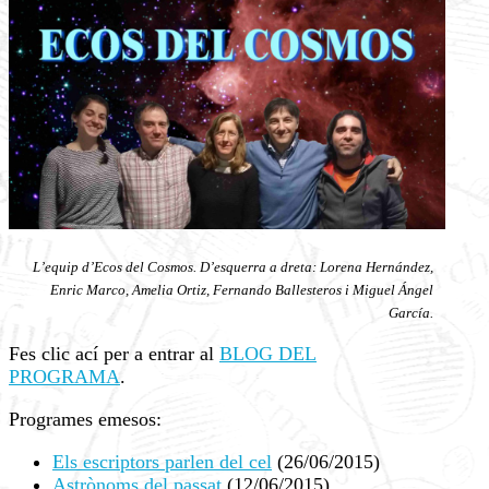
L’equip d’Ecos del Cosmos. D’esquerra a dreta: Lorena Hernández,
Enric Marco, Amelia Ortiz, Fernando Ballesteros i Miguel Ángel
García.
Fes clic ací per a entrar al
BLOG DEL
PROGRAMA
.
Programes emesos:
Els escriptors parlen del cel
(26/06/2015)
Astrònoms del passat
(12/06/2015)