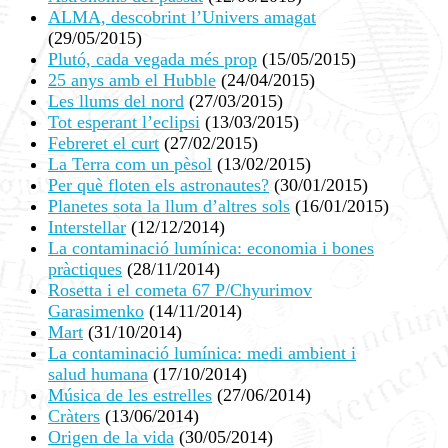
ALMA, descobrint l’Univers amagat
(29/05/2015)
Plutó, cada vegada més prop
(15/05/2015)
25 anys amb el Hubble
(24/04/2015)
Les llums del nord
(27/03/2015)
Tot esperant l’eclipsi
(13/03/2015)
Febreret el curt
(27/02/2015)
La Terra com un pèsol
(13/02/2015)
Per què floten els astronautes?
(30/01/2015)
Planetes sota la llum d’altres sols
(16/01/2015)
Interstellar
(12/12/2014)
La contaminació lumínica: economia i bones
pràctiques
(28/11/2014)
Rosetta i el cometa 67 P/Chyurimov
Garasimenko
(14/11/2014)
Mart
(31/10/2014)
La contaminació lumínica: medi ambient i
salud humana
(17/10/2014)
Música de les estrelles
(27/06/2014)
Cràters
(13/06/2014)
Origen de la vida
(30/05/2014)