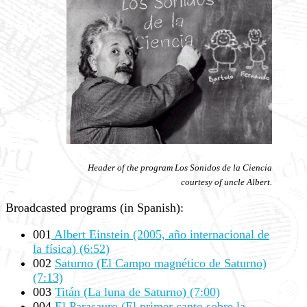
Header of the program Los Sonidos de la Ciencia
courtesy of uncle Albert.
Broadcasted programs (in Spanish):
001
Albert Einstein (2005, año internacional de
la física) (6:52)
002
Saturno (El Campo magnético de Saturno)
(7:13)
003
Titán (La luna de Saturno) (7:00)
004
El Parasauro (El primer canto sobre la