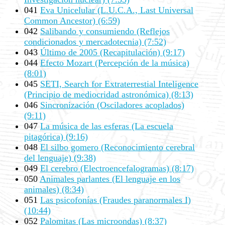
041
Eva Unicelular (L.U.C.A., Last Universal
Common Ancestor) (6:59)
042
Salibando y consumiendo (Reflejos
condicionados y mercadotecnia) (7:52)
043
Último de 2005 (Recapitulación) (9:17)
044
Efecto Mozart (Percepción de la música)
(8:01)
045
SETI, Search for Extraterrestial Inteligence
(Principio de mediocridad astronómica) (8:13)
046
Sincronización (Osciladores acoplados)
(9:11)
047
La música de las esferas (La escuela
pitagórica) (9:16)
048
El silbo gomero (Reconocimiento cerebral
del lenguaje) (9:38)
049
El cerebro (Electroencefalogramas) (8:17)
050
Animales parlantes (El lenguaje en los
animales) (8:34)
051
Las psicofonías (Fraudes paranormales I)
(10:44)
052
Palomitas (Las microondas) (8:37)