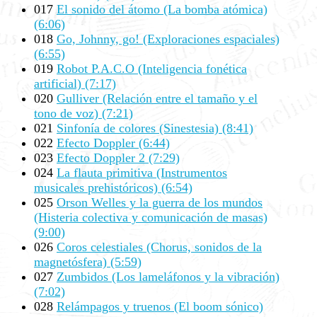
017
El sonido del átomo (La bomba atómica)
(6:06)
018
Go, Johnny, go! (Exploraciones espaciales)
(6:55)
019
Robot P.A.C.O (Inteligencia fonética
artificial) (7:17)
020
Gulliver (Relación entre el tamaño y el
tono de voz) (7:21)
021
Sinfonía de colores (Sinestesia) (8:41)
022
Efecto Doppler (6:44)
023
Efecto Doppler 2 (7:29)
024
La flauta primitiva (Instrumentos
musicales prehistóricos) (6:54)
025
Orson Welles y la guerra de los mundos
(Histeria colectiva y comunicación de masas)
(9:00)
026
Coros celestiales (Chorus, sonidos de la
magnetósfera) (5:59)
027
Zumbidos (Los lameláfonos y la vibración)
(7:02)
028
Relámpagos y truenos (El boom sónico)