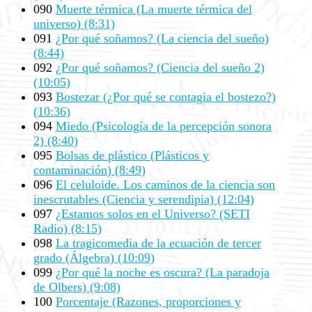
090
Muerte térmica (La muerte térmica del
universo) (8:31)
091
¿Por qué soñamos? (La ciencia del sueño)
(8:44)
092
¿Por qué soñamos? (Ciencia del sueño 2)
(10:05)
093
Bostezar (¿Por qué se contagia el bostezo?)
(10:36)
094
Miedo (Psicología de la percepción sonora
2) (8:40)
095
Bolsas de plástico (Plásticos y
contaminación) (8:49)
096
El celuloide. Los caminos de la ciencia son
inescrutables (Ciencia y serendipia) (12:04)
097
¿Estamos solos en el Universo? (SETI
Radio) (8:15)
098
La tragicomedia de la ecuación de tercer
grado (Álgebra) (10:09)
099
¿Por qué la noche es oscura? (La paradoja
de Olbers) (9:08)
100
Porcentaje (Razones, proporciones y