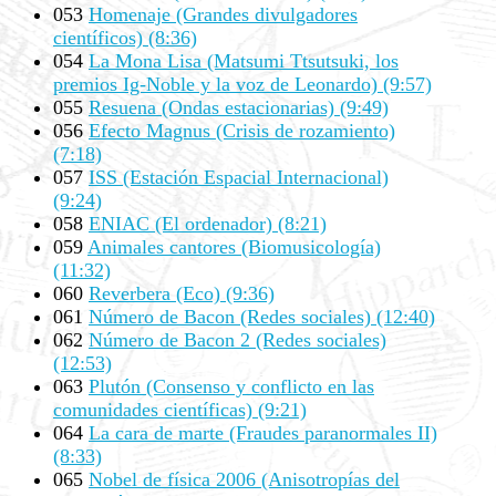
053
Homenaje (Grandes divulgadores
científicos) (8:36)
054
La Mona Lisa (Matsumi Ttsutsuki, los
premios Ig-Noble y la voz de Leonardo) (9:57)
055
Resuena (Ondas estacionarias) (9:49)
056
Efecto Magnus (Crisis de rozamiento)
(7:18)
057
ISS (Estación Espacial Internacional)
(9:24)
058
ENIAC (El ordenador) (8:21)
059
Animales cantores (Biomusicología)
(11:32)
060
Reverbera (Eco) (9:36)
061
Número de Bacon (Redes sociales) (12:40)
062
Número de Bacon 2 (Redes sociales)
(12:53)
063
Plutón (Consenso y conflicto en las
comunidades científicas) (9:21)
064
La cara de marte (Fraudes paranormales II)
(8:33)
065
Nobel de física 2006 (Anisotropías del