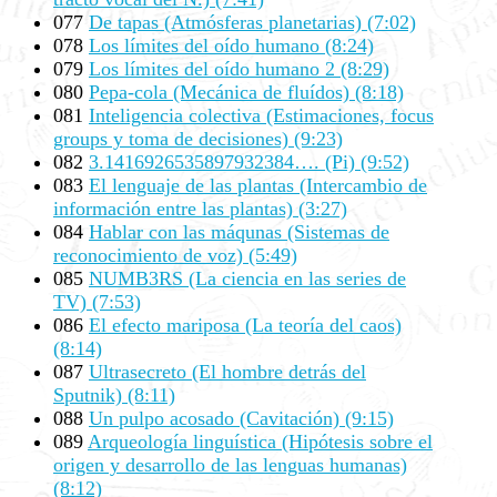
077
De tapas (Atmósferas planetarias) (7:02)
078
Los límites del oído humano (8:24)
079
Los límites del oído humano 2 (8:29)
080
Pepa-cola (Mecánica de fluídos) (8:18)
081
Inteligencia colectiva (Estimaciones, focus
groups y toma de decisiones) (9:23)
082
3.1416926535897932384…. (Pi) (9:52)
083
El lenguaje de las plantas (Intercambio de
información entre las plantas) (3:27)
084
Hablar con las máqunas (Sistemas de
reconocimiento de voz) (5:49)
085
NUMB3RS (La ciencia en las series de
TV) (7:53)
086
El efecto mariposa (La teoría del caos)
(8:14)
087
Ultrasecreto (El hombre detrás del
Sputnik) (8:11)
088
Un pulpo acosado (Cavitación) (9:15)
089
Arqueología linguística (Hipótesis sobre el
origen y desarrollo de las lenguas humanas)
(8:12)