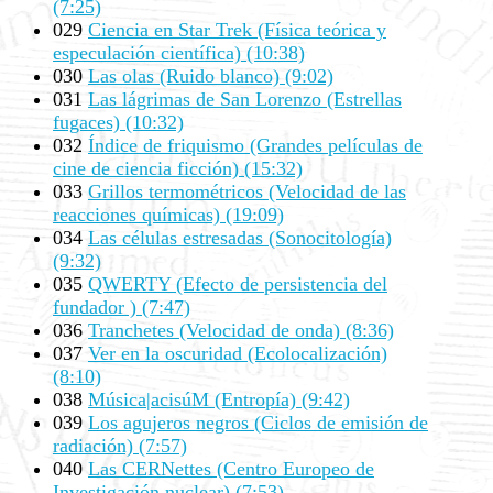
(7:25)
029
Ciencia en Star Trek (Física teórica y
especulación científica) (10:38)
030
Las olas (Ruido blanco) (9:02)
031
Las lágrimas de San Lorenzo (Estrellas
fugaces) (10:32)
032
Índice de friquismo (Grandes películas de
cine de ciencia ficción) (15:32)
033
Grillos termométricos (Velocidad de las
reacciones químicas) (19:09)
034
Las células estresadas (Sonocitología)
(9:32)
035
QWERTY (Efecto de persistencia del
fundador ) (7:47)
036
Tranchetes (Velocidad de onda) (8:36)
037
Ver en la oscuridad (Ecolocalización)
(8:10)
038
Música|acisúM (Entropía) (9:42)
039
Los agujeros negros (Ciclos de emisión de
radiación) (7:57)
040
Las CERNettes (Centro Europeo de
Investigación nuclear) (7:53)