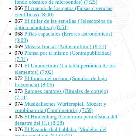
fondo cósmico de microondas) (7:25)
066
El cuacuá de los patos (Falsas creencias
científicas) (8:00)
067
El titilar de las estrellas (Telescopios de
óptica adaptativa) (8:51)
068
Pifias espaciales (Errores astronómicos)
(9:09)
069
Música fractal (Autosimilitud) (8:21)
070
Piensa por ti mismo (Contrapublicidad)
(7:31)
071
El Ununoctium (La tabla periódica de los
elementos) (7:02)
072
El fondo del océano (Sonidos de baja
frecuencia) (8:06)
073
Ratones cantores (Rituales de cortejo)
(7:11)
074
Musikalisches Würferspiel. Mozart y
combinatoria (Combinatoria) (7:59)
075
El Hindenburg (Cobertura periodística del
desastre del H.) (8:28)
076
El Neanderthal hablaba (Modelos del
tracto vocal del N.) (7:41)