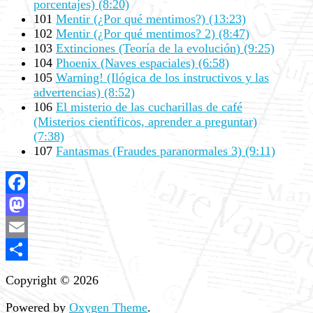
porcentajes) (8:20)
101
Mentir (¿Por qué mentimos?) (13:23)
102
Mentir (¿Por qué mentimos? 2) (8:47)
103
Extinciones (Teoría de la evolución) (9:25)
104
Phoenix (Naves espaciales) (6:58)
105
Warning! (Ilógica de los instructivos y las
advertencias) (8:52)
106
El misterio de las cucharillas de café
(Misterios científicos, aprender a preguntar)
(7:38)
107
Fantasmas (Fraudes paranormales 3) (9:11)
Facebook
Mastodon
Email
Share
Copyright © 2026
Powered by
Oxygen Theme
.