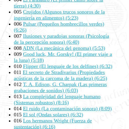
tierra) (4:30)
005
Crujidos (Algunos trucos sonoros de la
ingeniería en alimentos) (5:23)
006
Pulsar (Pequeños hombrecillos verdes)
(6:26)
007
Ilusiones y paradojas sonoras (Psicología
de la percepción sonora) (6:40)
008
ADN (La mecánica del genoma) (5:53)
009
Good luck, Mr. Gorsky! (El primer viaje a
la luna) (5:18)
010
Flipper (El lenguaje de los delfines) (6:32)
011
El secreto de Stradivarius (Propiedades
acústicas de la carcoma de la madera) (6:25)
012
T. A. Edison, G. Charpak (Las primeras
grabaciones de sonidos) (6:03)
013
La complejidad del lenguaje humano
(Sistemas robustos) (8:16)
014
El ruido (La contaminación sonora) (8:09)
015
El sol (Ondas solares) (6:32)
016
Los hermanos Wright (Fuerza de
sustentación) (6:16)