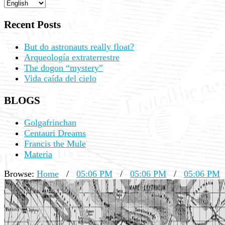
Recent Posts
But do astronauts really float?
Arqueología extraterrestre
The dogon “mystery”
Vida caída del cielo
BLOGS
Golgafrinchan
Centauri Dreams
Francis the Mule
Materia
Browse:
Home
/
05:06 PM
/
05:06 PM
/
05:06 PM