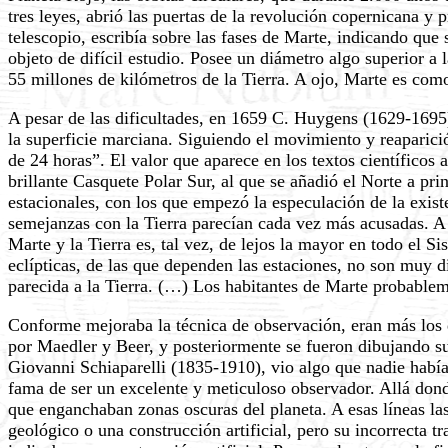
tres leyes, abrió las puertas de la revolución copernicana y
telescopio, escribía sobre las fases de Marte, indicando que 
objeto de difícil estudio. Posee un diámetro algo superior a
55 millones de kilómetros de la Tierra. A ojo, Marte es como
A pesar de las dificultades, en 1659 C. Huygens (1629-1695)
la superficie marciana. Siguiendo el movimiento y reaparició
de 24 horas”. El valor que aparece en los textos científico
brillante Casquete Polar Sur, al que se añadió el Norte a pr
estacionales, con los que empezó la especulación de la exist
semejanzas con la Tierra parecían cada vez más acusadas. A
Marte y la Tierra es, tal vez, de lejos la mayor en todo el S
eclípticas, de las que dependen las estaciones, no son muy di
parecida a la Tierra. (…) Los habitantes de Marte probablem
Conforme mejoraba la técnica de observación, eran más los
por Maedler y Beer, y posteriormente se fueron dibujando s
Giovanni Schiaparelli (1835-1910), vio algo que nadie había v
fama de ser un excelente y meticuloso observador. Allá dond
que enganchaban zonas oscuras del planeta. A esas líneas las 
geológico o una construcción artificial, pero su incorrecta t