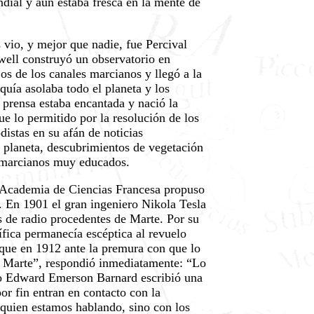
ndial y aún estaba fresca en la mente de
 vio, y mejor que nadie, fue Percival
well construyó un observatorio en
os de los canales marcianos y llegó a la
quía asolaba todo el planeta y los
 prensa estaba encantada y nació la
e lo permitido por la resolución de los
distas en su afán de noticias
 planeta, descubrimientos de vegetación
n marcianos muy educados.
a Academia de Ciencias Francesa propuso
l. En 1901 el gran ingeniero Nikola Tesla
es de radio procedentes de Marte. Por su
ífica permanecía escéptica al revuelo
que en 1912 ante la premura con que lo
en Marte”, respondió inmediatamente: “Lo
mo Edward Emerson Barnard escribió una
r fin entran en contacto con la
 quien estamos hablando, sino con los