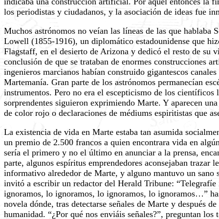
indicaba una construcción artificial. Por aquel entonces la f
los periodistas y ciudadanos, y la asociación de ideas fue in
Muchos astrónomos no veían las líneas de las que hablaba Sch
Lowell (1855-1916), un diplomático estadounidense que hizo
Flagstaff, en el desierto de Arizona y dedicó el resto de su
conclusión de que se trataban de enormes construcciones arti
ingenieros marcianos habían construido gigantescos canales p
Martemanía. Gran parte de los astrónomos permanecían escép
instrumentos. Pero no era el escepticismo de los científicos 
sorprendentes siguieron exprimiendo Marte. Y aparecen una y
de color rojo o declaraciones de médiums espiritistas que a
La existencia de vida en Marte estaba tan asumida socialme
un premio de 2.500 francos a quien encontrara vida en algún
sería el primero y no el último en anunciar a la prensa, enc
parte, algunos espíritus emprendedores aconsejaban trazar le
informativo alrededor de Marte, y alguno mantuvo un sano s
invitó a escribir un redactor del Herald Tribune: “Telegraf
ignoramos, lo ignoramos, lo ignoramos, lo ignoramos…” ha
novela dónde, tras detectarse señales de Marte y después de
humanidad. “¿Por qué nos enviáis señales?”, preguntan los 