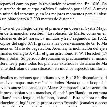
 preparó el camino para la revolución newtoniana. En 1610, Ga
se trataba de un cuerpo esférico iluminado por el Sol. A través
 la mitad del terrestre y, en los mejores momentos para su obs
 un plato visto a 2.500 metros de distancia.
 tuvo el privilegio de ser el primero en observar Syrtis Maj
n de la mancha, escribió: “La rotación de Marte, como en el c
s actuales es de 24 horas, 37 minutos y 22,7 segundos. En 167
incipios del siglo XVII gracias a las observaciones de G. F. 
encia en Marte de vegetación. Además, la inclinación del eje 
 finales del siglo XVIII, el gran astrónomo F. W. Herschel (
istema Solar. Su periodo de rotación es prácticamente el mismo
ferentes y para todos los planetas externos la distancia de Ma
ente disfrutan de una situación en muchos aspectos similar a 
 detalles marcianos que podíamos ver. En 1840 disponíamos 
ucesivos mapas más y más detallados. Hasta que en la oposic
isto antes: los canales de Marte. Schiaparelli, a la sazón dir
e otros habían visto manchas, él acabó perfilando un entrama
llamó en su lengua, el italiano, “canali”. Esta palabra no dist
raducción al inglés en la prensa como “canals” (canales o aceq