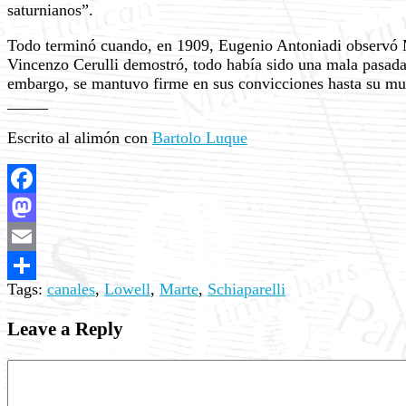
saturnianos”.
Todo terminó cuando, en 1909, Eugenio Antoniadi observó 
Vincenzo Cerulli demostró, todo había sido una mala pasada, 
embargo, se mantuvo firme en sus convicciones hasta su mu
_____
Escrito al alimón con
Bartolo Luque
Facebook
Mastodon
Email
Tags:
canales
,
Lowell
,
Marte
,
Schiaparelli
Share
Leave a Reply