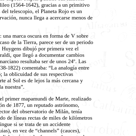
lileo (1564-1642), gracias a un primitivo
 del telescopio, el Planeta Rojo es un
ervación, nunca llega a acercarse menos de
or: una marca oscura en forma de V sobre
aso de la Tierra, parece ser de un periodo
2, Huygens dibujó por primera vez el
Maraldi, que llegó a documentar cambios
marciano resultaba ser de unos 24º. Las
1738-1822) comentaba: “La analogía entre
; la oblicuidad de sus respectivas
rte al Sol es de lejos la más cercana y
la nuestra”.
del primer mapamundi de Marte, realizado
ión de 1877, un reputado astrónomo,
ector del observatorio de Milán, tenía
do de líneas rectas de miles de kilómetros
ingue si se trata de un accidente
uias), en vez de “channels” (cauces),