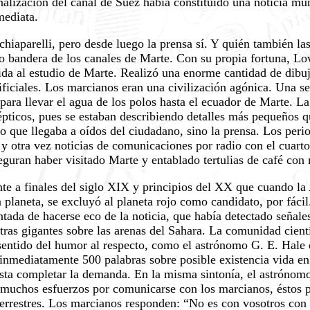
inalización del canal de Suez había constituido una noticia mu
mediata.
iaparelli, pero desde luego la prensa sí. Y quién también las
 bandera de los canales de Marte. Con su propia fortuna, Lo
 vida al estudio de Marte. Realizó una enorme cantidad de dibuj
ficiales. Los marcianos eran una civilización agónica. Una se
ara llevar el agua de los polos hasta el ecuador de Marte. La
ticos, pues se estaban describiendo detalles más pequeños qu
lo que llegaba a oídos del ciudadano, sino la prensa. Los perio
 otra vez noticias de comunicaciones por radio con el cuarto
seguran haber visitado Marte y entablado tertulias de café co
nte a finales del siglo XIX y principios del XX que cuando l
 planeta, se excluyó al planeta rojo como candidato, por fáci
antada de hacerse eco de la noticia, que había detectado señal
tras gigantes sobre las arenas del Sahara. La comunidad cient
entido del humor al respecto, como el astrónomo G. E. Hale 
íe inmediatamente 500 palabras sobre posible existencia vida 
sta completar la demanda. En la misma sintonía, el astróno
 muchos esfuerzos por comunicarse con los marcianos, éstos po
terrestres. Los marcianos responden: “No es con vosotros con