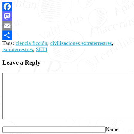
Facebook
Mastodon
Email
Tags:
ciencia ficción
,
civilizaciones extraterrestres
,
Share
extraterrestres
,
SETI
Leave a Reply
Name