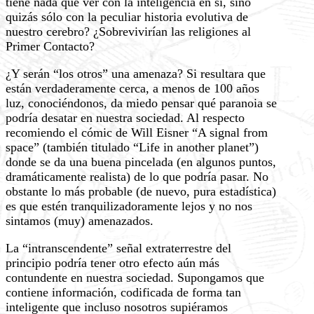
tiene nada que ver con la inteligencia en sí, sino
quizás sólo con la peculiar historia evolutiva de
nuestro cerebro? ¿Sobrevivirían las religiones al
Primer Contacto?
¿Y serán “los otros” una amenaza? Si resultara que
están verdaderamente cerca, a menos de 100 años
luz, conociéndonos, da miedo pensar qué paranoia se
podría desatar en nuestra sociedad. Al respecto
recomiendo el cómic de Will Eisner “A signal from
space” (también titulado “Life in another planet”)
donde se da una buena pincelada (en algunos puntos,
dramáticamente realista) de lo que podría pasar. No
obstante lo más probable (de nuevo, pura estadística)
es que estén tranquilizadoramente lejos y no nos
sintamos (muy) amenazados.
La “intranscendente” señal extraterrestre del
principio podría tener otro efecto aún más
contundente en nuestra sociedad. Supongamos que
contiene información, codificada de forma tan
inteligente que incluso nosotros supiéramos