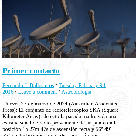
Primer contacto
Fernando J. Ballesteros
/
Tuesday February 9th,
2016
/
Leave a comment
/
Astrobiología
“Jueves 27 de marzo de 2024 (Australian Associated
Press): El conjunto de radiotelescopios SKA (Square
Kilometer Array), detectó la pasada madrugada una
extraña señal de radio proveniente de un punto en la
posición 1h 27m 47s de ascensión recta y 56º 49′
55″ de declinación, a una distancia aún por