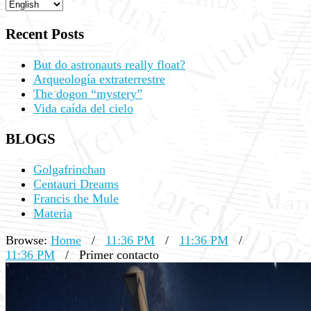
Recent Posts
But do astronauts really float?
Arqueología extraterrestre
The dogon “mystery”
Vida caída del cielo
BLOGS
Golgafrinchan
Centauri Dreams
Francis the Mule
Materia
Browse:
Home
/
11:36 PM
/
11:36 PM
/
11:36 PM
/
Primer contacto